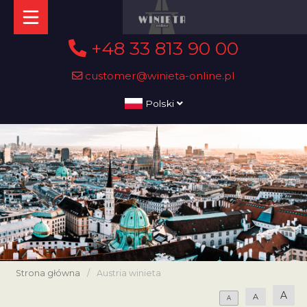
+48 33 813 90 00
customer@winieta-online.pl
Polski
Strona główna
/
Austria winieta
A
A
A