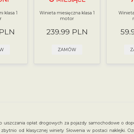
i klasa 1
Winieta miesięczna klasa 1
Winieta
r
motor
 PLN
239.99 PLN
59.
ÓW
ZAMÓW
Z
 uiszczania opłat drogowych za pojazdy samochodowe o dopu
ę zbytnio od klasycznej winiety Słowenia w postaci naklejki. O