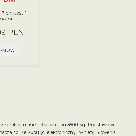
 7 dni klasa 1
motor
99 PLN
AMÓW
szczalnej masie całkowitej
do 3500 kg
. Podstawowe
znacza to, że kupując elektroniczną winietę Słowenia