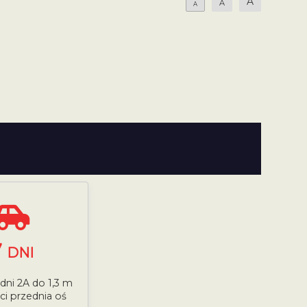
A
A
A
7
DNI
 dni 2A do 1,3 m
i przednia oś