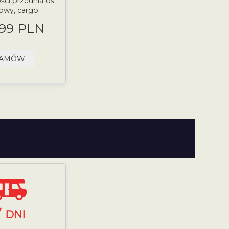
ści przednia oś:
owy, cargo
.99 PLN
AMÓW
7
DNI