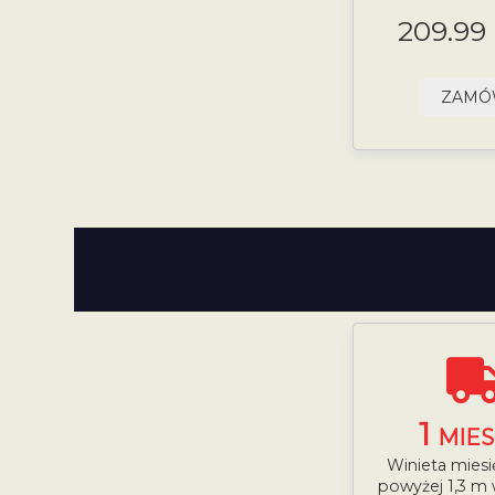
209.99
ZAM
1
MIES
Winieta mies
powyżej 1,3 m