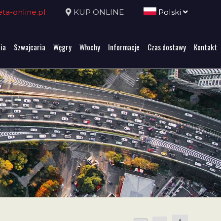
a-online.pl
KUP ONLINE
Polski
ia
Szwajcaria
Węgry
Włochy
Informacje
Czas dostawy
Kontakt