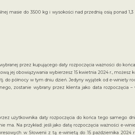
ej masie do 3500 kg i wysokości nad przednią osią ponad 1,3 
 wybranej przez kupującego daty rozpoczęcia ważności do końca 
kową jej obowiązywania wybierzesz 15 kwietnia 2024 r., możesz 
ie, tj. do północy w tym dniu dzień. Jedyny wyjątek od e-winiety
ępnego, zostanie wybrany przez klienta jako data rozpoczęcia 
przez użytkownika daty rozpoczęcia do końca tego samego dnia
ie ma. Na przykład: jeśli jako datę rozpoczęcia ważności e-wini
esowych w Słowenii z tą e-winietą do 15 października 2024 r. w