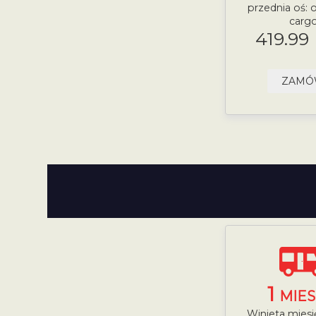
przednia oś:
carg
419.99
ZAM
1
MIES
Winieta mies