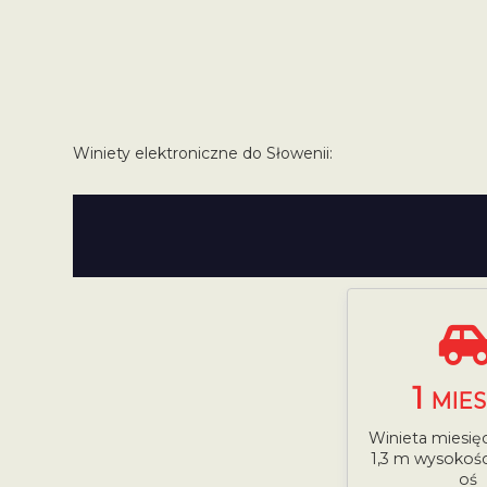
Winiety elektroniczne do Słowenii:
1
MIES
Winieta miesię
1,3 m wysokośc
oś