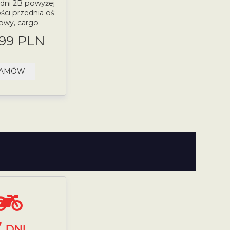
 dni 2B powyżej
ści przednia oś:
owy, cargo
.99 PLN
AMÓW
7
DNI