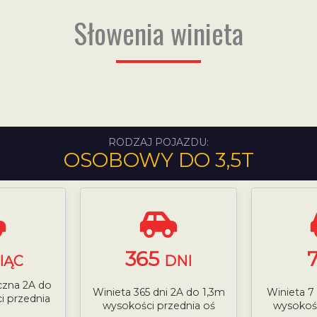
Słowenia winieta
RODZAJ POJAZDU:
OSOBOWY DO 3,5T
365
IĄC
DNI
czna 2A do
Winieta 365 dni 2A do 1,3m
Winieta 7
i przednia
wysokości przednia oś
wysokośc