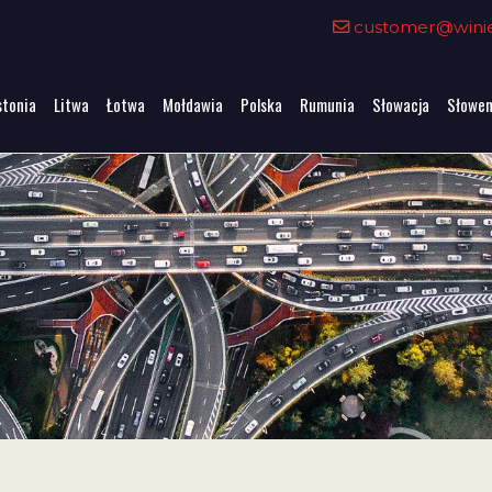
customer@winiet
stonia
Litwa
Łotwa
Mołdawia
Polska
Rumunia
Słowacja
Słowen