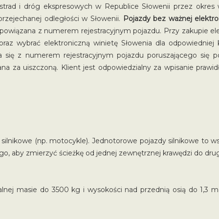
strad i dróg ekspresowych w Republice Słowenii przez okres wa
przejechanej odległości w Słowenii.
Pojazdy bez ważnej elektro
 powiązana z numerem rejestracyjnym pojazdu. Przy zakupie ele
du oraz wybrać elektroniczną winietę Słowenia dla odpowiedniej
a się z numerem rejestracyjnym pojazdu poruszającego się p
żana za uiszczoną. Klient jest odpowiedzialny za wpisanie pra
silnikowe (np. motocykle). Jednotorowe pojazdy silnikowe to w
o, aby zmierzyć ścieżkę od jednej zewnętrznej krawędzi do drug
lnej masie do 3500 kg i wysokości nad przednią osią do 1,3