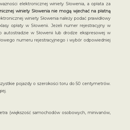
żności elektronicznej winiety Słowenia, a opłata za
nicznej winiety Słowenia nie mogą wjechać na płatną
ktronicznej winiety Słowenia należy podać prawidłowy
 klasy opłaty w Słowenii. Jeżeli numer rejestracyjny w
o autostradzie w Słowenii lub drodze ekspresowej w
widłowego numeru rejestracyjnego i wybór odpowiedniej
szystkie pojazdy o szerokości toru do 50 centymetrów.
iej.
 metra (większość samochodów osobowych, minivanów,