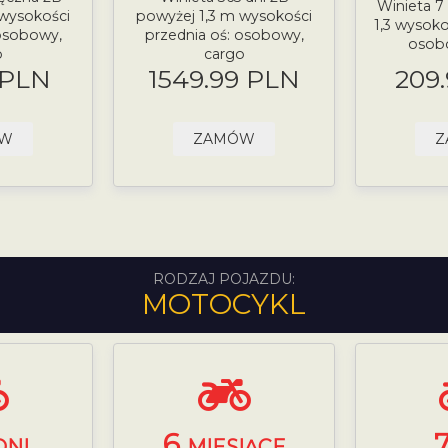
Winieta 7
 wysokości
powyżej 1,3 m wysokości
1,3 wysoko
 osobowy,
przednia oś: osobowy,
osob
o
cargo
 PLN
1549.99 PLN
209
ÓW
ZAMÓW
Z
RODZAJ POJAZDU:
MOTOCYKL
6
DNI
MIESIĄCE