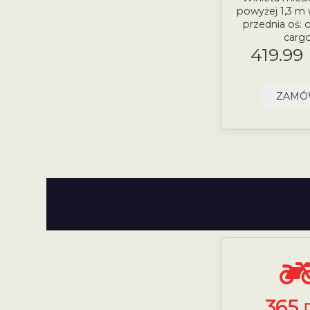
powyżej 1,3 m
przednia oś:
carg
419.99
ZAM
365