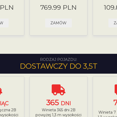
 PLN
769.99 PLN
109
ÓW
ZAMÓW
Z
RODZAJ POJAZDU:
DOSTAWCZY DO 3,5T
365
IĄC
DNI
ięczna 2B
Winieta 365 dni 2B
Winieta 7
 wysokości
powyżej 1,3 m wysokości