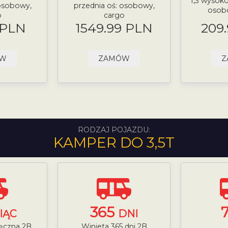
1,3 wysoko
 osobowy,
przednia oś: osobowy,
osob
o
cargo
 PLN
1549.99 PLN
209
ÓW
ZAMÓW
Z
RODZAJ POJAZDU:
KAMPER DO 3,5T
365
IĄC
DNI
ięczna 2B
Winieta 365 dni 2B