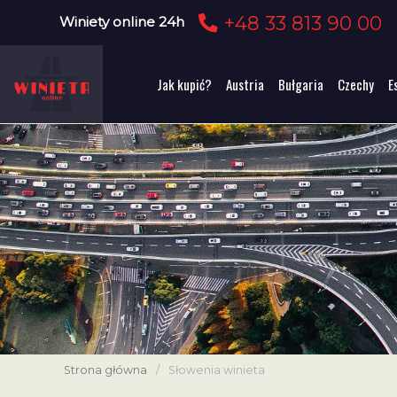
+48 33 813 90 00
Winiety online 24h
Jak kupić?
Austria
Bułgaria
Czechy
E
Strona główna
/
Słowenia winieta