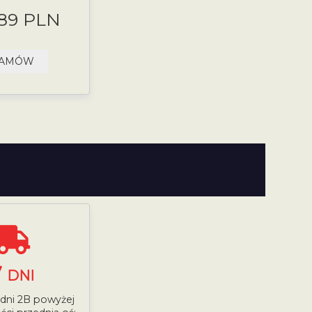
.89 PLN
AMÓW
7
DNI
 dni 2B powyżej