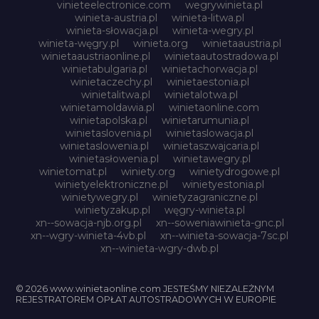
vinieteelectronice.com
wegrywinieta.pl
winieta-austria.pl
winieta-litwa.pl
winieta-słowacja.pl
winieta-wegry.pl
winieta-węgry.pl
winieta.org
winietaaustria.pl
winietaaustriaonline.pl
winietaautostradowa.pl
winietabulgaria.pl
winietachorwacja.pl
winietaczechy.pl
winietaestonia.pl
winietalitwa.pl
winietalotwa.pl
winietamoldawia.pl
winietaonline.com
winietapolska.pl
winietarumunia.pl
winietaslovenia.pl
winietaslowacja.pl
winietaslowenia.pl
winietaszwajcaria.pl
winietasłowenia.pl
winietawegry.pl
winietomat.pl
winiety.org
winietydrogowe.pl
winietyelektroniczne.pl
winietyestonia.pl
winietywegry.pl
winietyzagraniczne.pl
winietyzakup.pl
węgry-winieta.pl
xn--sowacja-njb.org.pl
xn--soweniawinieta-gnc.pl
xn--wgry-winieta-4vb.pl
xn--winieta-sowacja-7sc.pl
xn--winieta-wgry-dwb.pl
© 2026 www.winietaonline.com JESTEŚMY NIEZALEŻNYM
REJESTRATOREM OPŁAT AUTOSTRADOWYCH W EUROPIE