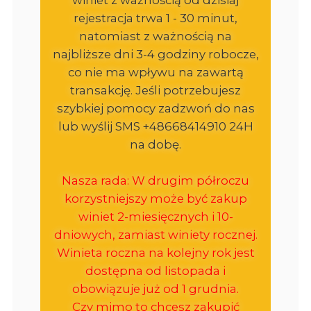
rejestracja trwa 1 - 30 minut,
natomiast z ważnością na
najbliższe dni 3-4 godziny robocze,
co nie ma wpływu na zawartą
transakcję. Jeśli potrzebujesz
szybkiej pomocy zadzwoń do nas
lub wyślij SMS +48668414910 24H
na dobę.
Nasza rada: W drugim półroczu
korzystniejszy może być zakup
winiet 2-miesięcznych i 10-
dniowych, zamiast winiety rocznej.
Winieta roczna na kolejny rok jest
dostępna od listopada i
obowiązuje już od 1 grudnia.
Czy mimo to chcesz zakupić