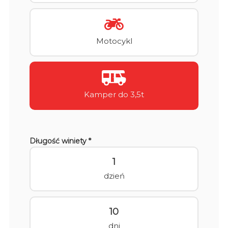
Motocykl
Kamper do 3,5t
Długość winiety *
1
dzień
10
dni