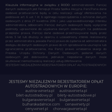
Klauzula informacyjna w związku z RODO
administratorem Pani(a)
danych osobowych jest Feniqs.pl Prosta Spółka Akcyjna. Pani/Pana dane
osobowe przetwarzane będą w celu realizacji usług/ ofertowania na
podstawie art. 6 ust. 1 lit. b ogólnego rozporządzenia o ochronie danych
osobowych z dnia 27 kwietnia 2016 r. jako usprawiedliwionego interesu
administratora, odbiorcami Pani(a) danych osobowych będą wyłącznie
podmioty uprawnione do uzyskania danych osobowych na podstawie
przepisów prawa, Pani(a) dane osobowe przechowywane będą przez
okres 5 lat lub dłuższy w oparciu o uzasadniony interes realizowany
przez administratora, posiada Pan(i) prawo do żądania od administratora
dostępu do danych osobowych, prawo do ich sprostowania usunięcia lub
ograniczenia przetwarzania, ma Pan(i) prawo wniesienia skargi do
Prezesa Urzędu Ochrony Danych Osobowych, podanie danych
osobowych jest dobrowolne, jednakże niepodanie danych może
skutkować niemożliwością realizacji usług /ofertowania.
JESTEŚMY NIEZALEŻNYM REJESTRATOREM OPŁAT AUTOSTRADOWYCH
JESTEŚMY NIEZALEŻNYM REJESTRATOREM OPŁAT
AUTOSTRADOWYCH W EUROPIE:
austria-winieta.pl
austriawinieta.pl
bilet-autostradowy.pl
bilety-autostradowe.pl
bulgariawienieta.pl
bulgariawinieta.pl
bulharskadalnice.com
cenawiniety.pl
cenywiniet.pl
chorwacjawinieta.pl