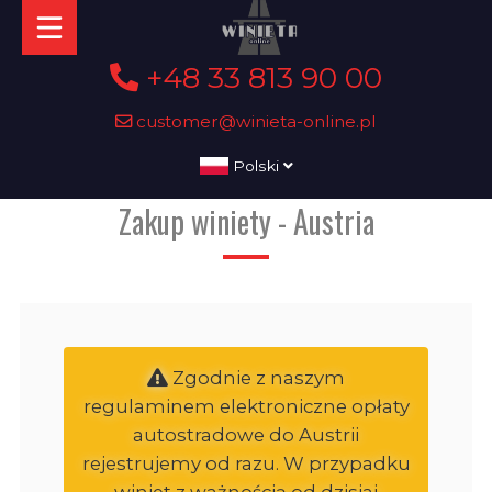
+48 33 813 90 00
customer@winieta-online.pl
Polski
Zakup winiety - Austria
Zgodnie z naszym
regulaminem elektroniczne opłaty
autostradowe do Austrii
rejestrujemy od razu. W przypadku
winiet z ważnością od dzisiaj