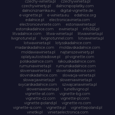
czechy-winieta.pl
czechywinieta.pl
czechywiniety.pl
dalnicnipoplatky.com
dalnicniznamka.eu
digital-vignette.de
e-vignette.pl
e-winieta.eu
edalnice.org
edalnice.pl
electronicavinieta.com
electroniceviniete.com
estoniawinieta.pl
estonskadalnice.com
ewinieta.pl
info365.pl
litvadalnice.com
litwa-winieta.pl
litwawinieta.pl
livignotunel.pl
livignotunnel.com
lotvawinieta.pl
lotwawinieta.pl
lotysskadalnice.com
madarskadalnice.com
moldavskadalnice.com
moldawiawinieta.pl
najtanszewiniety.pl
oplatyautostradowe.pl
pl-vignette.com
polskadalnice.com
rakouskadalnice.com
rumuniawinieta.pl
rumunskadalnice.com
sloveniawinieta.pl
slovenskadalnice.com
slovinskadalnice.com
slowacja-winieta.pl
slowacjawinieta.pl
sloweniawinieta.pl
svycarskadalnice.com
szwajcariawinieta.pl
słoweniawinieta.pl
tunellivigno.pl
vignette-at.com
vignette-bg.com
vignette-cz.com
vignette-pl.com
vignette-poland.pl
vignette-ro.com
vignette-si.com
vignette.pl
vignettepoland.pl
vinetki.pl
vinietaelectronica.com