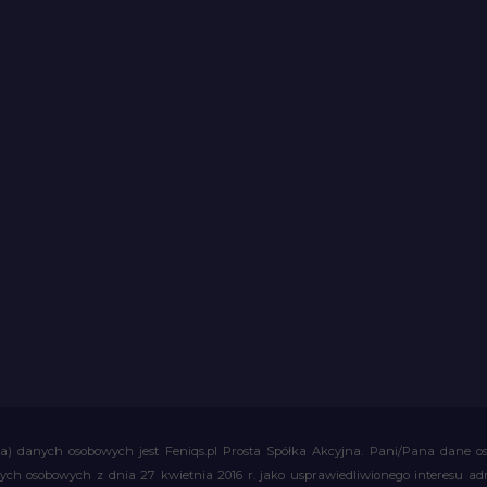
a) danych osobowych jest Feniqs.pl Prosta Spółka Akcyjna. Pani/Pana dane os
 danych osobowych z dnia 27 kwietnia 2016 r. jako usprawiedliwionego interesu 