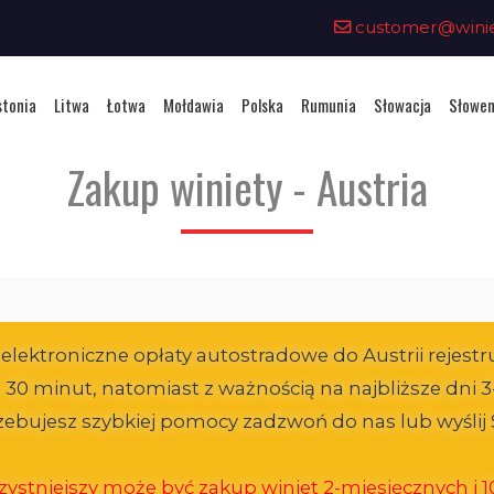
customer@winiet
stonia
Litwa
Łotwa
Mołdawia
Polska
Rumunia
Słowacja
Słowen
Zakup winiety - Austria
ktroniczne opłaty autostradowe do Austrii rejestr
1 - 30 minut, natomiast z ważnością na najbliższe dn
trzebujesz szybkiej pomocy zadzwoń do nas lub wyśl
ystniejszy może być zakup winiet 2-miesięcznych i 10