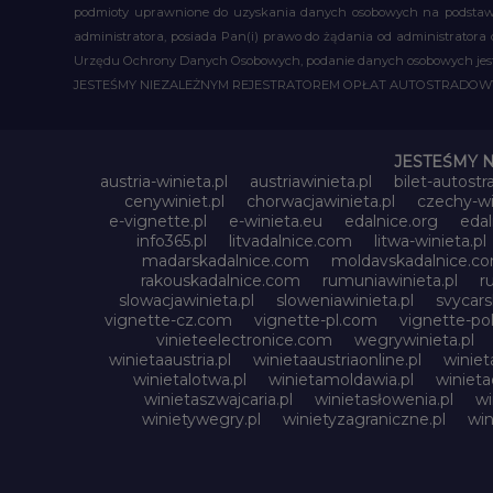
podmioty uprawnione do uzyskania danych osobowych na podstawie
administratora, posiada Pan(i) prawo do żądania od administratora
Urzędu Ochrony Danych Osobowych, podanie danych osobowych jest d
JESTEŚMY NIEZALEŻNYM REJESTRATOREM OPŁAT AUTOSTRADO
JESTEŚMY 
austria-winieta.pl
austriawinieta.pl
bilet-autostr
cenywiniet.pl
chorwacjawinieta.pl
czechy-wi
e-vignette.pl
e-winieta.eu
edalnice.org
edal
info365.pl
litvadalnice.com
litwa-winieta.pl
madarskadalnice.com
moldavskadalnice.c
rakouskadalnice.com
rumuniawinieta.pl
r
slowacjawinieta.pl
sloweniawinieta.pl
svycar
vignette-cz.com
vignette-pl.com
vignette-pol
vinieteelectronice.com
wegrywinieta.pl
winietaaustria.pl
winietaaustriaonline.pl
winiet
winietalotwa.pl
winietamoldawia.pl
winieta
winietaszwajcaria.pl
winietasłowenia.pl
wi
winietywegry.pl
winietyzagraniczne.pl
win