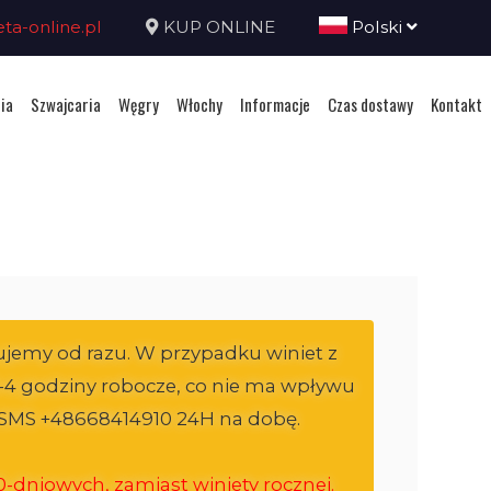
a-online.pl
KUP ONLINE
Polski
ia
Szwajcaria
Węgry
Włochy
Informacje
Czas dostawy
Kontakt
ujemy od razu. W przypadku winiet z
i 3-4 godziny robocze, co nie ma wpływu
ij SMS +48668414910 24H na dobę.
-dniowych, zamiast winiety rocznej.