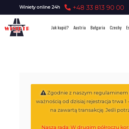
+48 33 813 90 00
Winiety online 24h
Jak kupić?
Austria
Bułgaria
Czechy
E
Zgodnie z naszym regulaminem ele
ważnością od dzisiaj rejestracja trwa 
na zawartą transakcję. Jeśli po
Nasza rada: W drugim półroczu korz