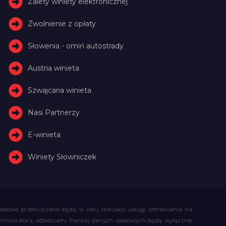
Zalety winiety elektronicznej
Zwolnienie z opłaty
Słowenia - omiń autostrady
Austria winieta
Szwajcaria winieta
Nasi Partnerzy
E-winieta
Winiety Słowniczek
obowe przetwarzane będą w celu realizacji usług/ ofertowania na
administratora, odbiorcami Pani(a) danych osobowych będą wyłącznie