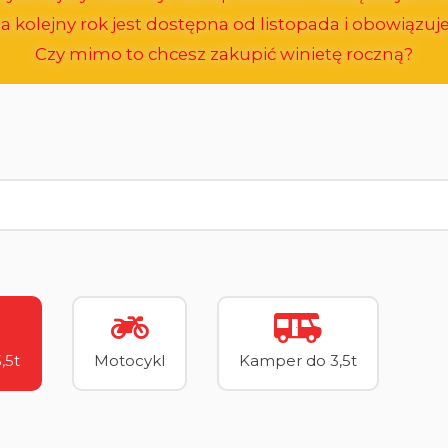
a kolejny rok jest dostępna od listopada i obowiązuje 
Czy mimo to chcesz zakupić winietę roczną?
,5t
Motocykl
Kamper do 3,5t