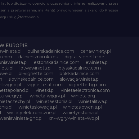
t lub dłuższy w oparciu o uzasadniony interes realizowany przez
czenia przetwarzania, ma Pan(i) prawo wniesienia skargi do Prezesa
ji usług /ofertowania.
W EUROPIE:
awinieta.pl
bulharskadalnice.com
cenawiniety.pl
ky.com
dalnicniznamka.eu
digital-vignette.de
niawinieta.pl
estonskadalnice.com
ewinieta.pl
ieta.pl
lotwawinieta.pl
lotysskadalnice.com
owe.pl
pl-vignette.com
polskadalnice.com
m
slovinskadalnice.com
slowacja-winieta.pl
llivigno.pl
vignette-at.com
vignette-bg.com
nettepoland.pl
vinetki.pl
vinietaelectronica.com
ta-wegry.pl
winieta-węgry.pl
winieta.org
nietaczechy.pl
winietaestonia.pl
winietalitwa.pl
nia.pl
winietaslowacja.pl
winietaslowenia.pl
l
winietyelektroniczne.pl
winietyestonia.pl
oweniawinieta-gnc.pl
xn--wgry-winieta-4vb.pl