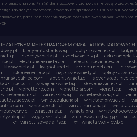
 przepisów prawa, Pani(a) dane osobowe przechowywane będą przez okres 5 la
 dostępu do danych osobowych, prawo do ich sprostowania usunięcia lub ograni
obrowolne, jednakże niepodanie danych może skutkować niemożliwością realizac
WYCH
NIEZALEŻNYM REJESTRATOREM OPŁAT AUTOSTRADOWYCH 
adowy.pl
bilety-autostradowe.pl
bulgariawienieta.pl
bulgari
nieta.pl
czechywinieta.pl
czechywiniety.pl
dalnicnipoplat
nice.pl
electronicavinieta.com
electroniceviniete.com
esto
litwawinieta.pl
livignotunel.pl
livignotunnel.com
lotvawin
om
moldawiawinieta.pl
najtanszewiniety.pl
oplatyautostrad
umunskadalnice.com
sloveniawinieta.pl
slovenskadalnice.co
skadalnice.com
szwajcariawinieta.pl
słoweniawinieta.pl
tune
and.pl
vignette-ro.com
vignette-si.com
vignette.pl
vig
winieta-austria.pl
winieta-litwa.pl
winieta-słowacja.pl
winie
aautostradowa.pl
winietabulgaria.pl
winietachorwacja.pl
wi
online.com
winietapolska.pl
winietarumunia.pl
winietaslove
nietawegry.pl
winietomat.pl
winiety.org
winietydrogowe.p
ietyzakup.pl
węgry-winieta.pl
xn--sowacja-njb.org.pl
xn--s
xn--winieta-sowacja-7sc.pl
xn--winieta-wgry-dwb.pl