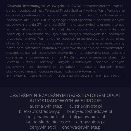
Klauzula informacyjna w związku z RODO
administratorem Pani(a)
danych osobowych jest Feniqs.pl Prosta Spółka Akcyjna. Pani/Pana dane
osobowe przetwarzane będą w celu realizacji usług/ ofertowania na
podstawie art. 6 ust. 1 lit. b ogólnego rozporządzenia o ochronie danych
osobowych z dnia 27 kwietnia 2016 r. jako usprawiedliwionego interesu
administratora, odbiorcami Pani(a) danych osobowych będą wyłącznie
podmioty uprawnione do uzyskania danych osobowych na podstawie
przepisów prawa, Pani(a) dane osobowe przechowywane będą przez
okres 5 lat lub dłuższy w oparciu o uzasadniony interes realizowany
przez administratora, posiada Pan(i) prawo do żądania od administratora
dostępu do danych osobowych, prawo do ich sprostowania usunięcia lub
ograniczenia przetwarzania, ma Pan(i) prawo wniesienia skargi do
Prezesa Urzędu Ochrony Danych Osobowych, podanie danych
osobowych jest dobrowolne, jednakże niepodanie danych może
skutkować niemożliwością realizacji usług /ofertowania.
JESTEŚMY NIEZALEŻNYM REJESTRATOREM OPŁAT AUTOSTRADOWYCH
JESTEŚMY NIEZALEŻNYM REJESTRATOREM OPŁAT
AUTOSTRADOWYCH W EUROPIE:
austria-winieta.pl
austriawinieta.pl
bilet-autostradowy.pl
bilety-autostradowe.pl
bulgariawienieta.pl
bulgariawinieta.pl
bulharskadalnice.com
cenawiniety.pl
cenywiniet.pl
chorwacjawinieta.pl