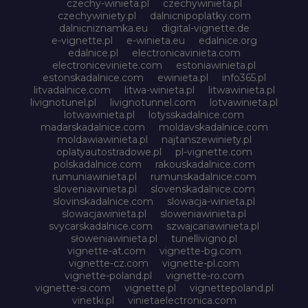
czechy-winieta.pl
czechywinieta.pl
czechywiniety.pl
dalnicnipoplatky.com
dalnicniznamka.eu
digital-vignette.de
e-vignette.pl
e-winieta.eu
edalnice.org
edalnice.pl
electronicavinieta.com
electroniceviniete.com
estoniawinieta.pl
estonskadalnice.com
ewinieta.pl
info365.pl
litvadalnice.com
litwa-winieta.pl
litwawinieta.pl
livignotunel.pl
livignotunnel.com
lotvawinieta.pl
lotwawinieta.pl
lotysskadalnice.com
madarskadalnice.com
moldavskadalnice.com
moldawiawinieta.pl
najtanszewiniety.pl
oplatyautostradowe.pl
pl-vignette.com
polskadalnice.com
rakouskadalnice.com
rumuniawinieta.pl
rumunskadalnice.com
sloveniawinieta.pl
slovenskadalnice.com
slovinskadalnice.com
slowacja-winieta.pl
slowacjawinieta.pl
sloweniawinieta.pl
svycarskadalnice.com
szwajcariawinieta.pl
słoweniawinieta.pl
tunellivigno.pl
vignette-at.com
vignette-bg.com
vignette-cz.com
vignette-pl.com
vignette-poland.pl
vignette-ro.com
vignette-si.com
vignette.pl
vignettepoland.pl
vinetki.pl
vinietaelectronica.com