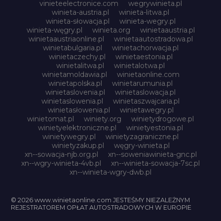
vinieteelectronice.com
wegrywinieta.pl
winieta-austria.pl
winieta-litwa.pl
winieta-słowacja.pl
winieta-wegry.pl
winieta-węgry.pl
winieta.org
winietaaustria.pl
winietaaustriaonline.pl
winietaautostradowa.pl
winietabulgaria.pl
winietachorwacja.pl
winietaczechy.pl
winietaestonia.pl
winietalitwa.pl
winietalotwa.pl
winietamoldawia.pl
winietaonline.com
winietapolska.pl
winietarumunia.pl
winietaslovenia.pl
winietaslowacja.pl
winietaslowenia.pl
winietaszwajcaria.pl
winietasłowenia.pl
winietawegry.pl
winietomat.pl
winiety.org
winietydrogowe.pl
winietyelektroniczne.pl
winietyestonia.pl
winietywegry.pl
winietyzagraniczne.pl
winietyzakup.pl
węgry-winieta.pl
xn--sowacja-njb.org.pl
xn--soweniawinieta-gnc.pl
xn--wgry-winieta-4vb.pl
xn--winieta-sowacja-7sc.pl
xn--winieta-wgry-dwb.pl
© 2026 www.winietaonline.com JESTEŚMY NIEZALEŻNYM
REJESTRATOREM OPŁAT AUTOSTRADOWYCH W EUROPIE