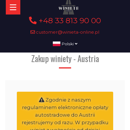
+48 33 813 90 00
customer@winieta-online.pl
Polski
Zakup winiety - Austria
Zgodnie z naszym
regulaminem elektroniczne opłaty
autostradowe do Austrii
rejestrujemy od razu. W przypadku
winiet z ważnością od dzisiaj