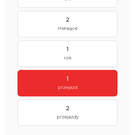
2
miesiące
1
rok
1
przejazd
2
przejazdy