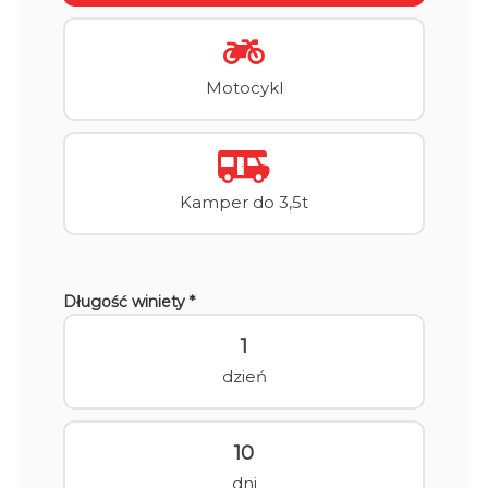
Motocykl
Kamper do 3,5t
Długość winiety *
1
dzień
10
dni