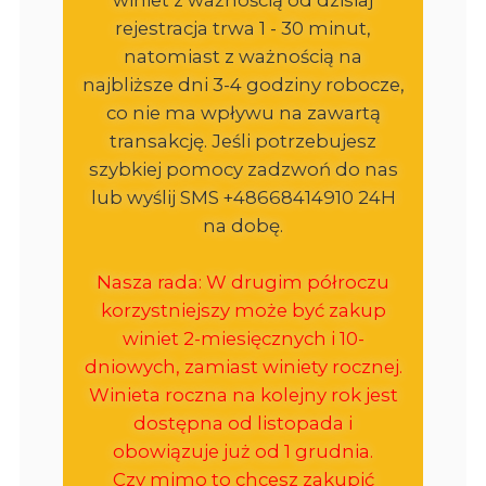
rejestracja trwa 1 - 30 minut,
natomiast z ważnością na
najbliższe dni 3-4 godziny robocze,
co nie ma wpływu na zawartą
transakcję. Jeśli potrzebujesz
szybkiej pomocy zadzwoń do nas
lub wyślij SMS +48668414910 24H
na dobę.
Nasza rada: W drugim półroczu
korzystniejszy może być zakup
winiet 2-miesięcznych i 10-
dniowych, zamiast winiety rocznej.
Winieta roczna na kolejny rok jest
dostępna od listopada i
obowiązuje już od 1 grudnia.
Czy mimo to chcesz zakupić