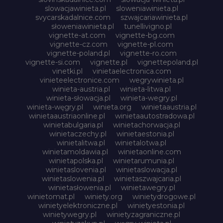
slowacjawinieta.pl
sloweniawinieta.pl
svycarskadalnice.com
szwajcariawinieta.pl
słoweniawinieta.pl
tunellivigno.pl
vignette-at.com
vignette-bg.com
vignette-cz.com
vignette-pl.com
vignette-poland.pl
vignette-ro.com
vignette-si.com
vignette.pl
vignettepoland.pl
vinetki.pl
vinietaelectronica.com
vinieteelectronice.com
wegrywinieta.pl
winieta-austria.pl
winieta-litwa.pl
winieta-słowacja.pl
winieta-wegry.pl
winieta-węgry.pl
winieta.org
winietaaustria.pl
winietaaustriaonline.pl
winietaautostradowa.pl
winietabulgaria.pl
winietachorwacja.pl
winietaczechy.pl
winietaestonia.pl
winietalitwa.pl
winietalotwa.pl
winietamoldawia.pl
winietaonline.com
winietapolska.pl
winietarumunia.pl
winietaslovenia.pl
winietaslowacja.pl
winietaslowenia.pl
winietaszwajcaria.pl
winietasłowenia.pl
winietawegry.pl
winietomat.pl
winiety.org
winietydrogowe.pl
winietyelektroniczne.pl
winietyestonia.pl
winietywegry.pl
winietyzagraniczne.pl