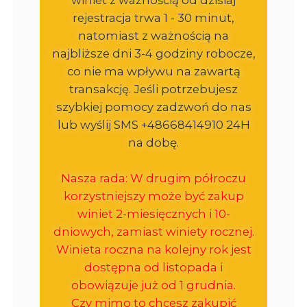
rejestracja trwa 1 - 30 minut,
natomiast z ważnością na
najbliższe dni 3-4 godziny robocze,
co nie ma wpływu na zawartą
transakcję. Jeśli potrzebujesz
szybkiej pomocy zadzwoń do nas
lub wyślij SMS +48668414910 24H
na dobę.
Nasza rada: W drugim półroczu
korzystniejszy może być zakup
winiet 2-miesięcznych i 10-
dniowych, zamiast winiety rocznej.
Winieta roczna na kolejny rok jest
dostępna od listopada i
obowiązuje już od 1 grudnia.
Czy mimo to chcesz zakupić