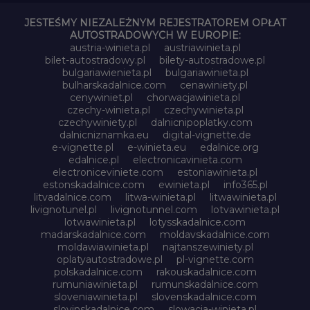
JESTEŚMY NIEZALEŻNYM REJESTRATOREM OPŁAT
AUTOSTRADOWYCH W EUROPIE:
austria-winieta.pl
austriawinieta.pl
bilet-autostradowy.pl
bilety-autostradowe.pl
bulgariawienieta.pl
bulgariawinieta.pl
bulharskadalnice.com
cenawiniety.pl
cenywiniet.pl
chorwacjawinieta.pl
czechy-winieta.pl
czechywinieta.pl
czechywiniety.pl
dalnicnipoplatky.com
dalnicniznamka.eu
digital-vignette.de
e-vignette.pl
e-winieta.eu
edalnice.org
edalnice.pl
electronicavinieta.com
electroniceviniete.com
estoniawinieta.pl
estonskadalnice.com
ewinieta.pl
info365.pl
litvadalnice.com
litwa-winieta.pl
litwawinieta.pl
livignotunel.pl
livignotunnel.com
lotvawinieta.pl
lotwawinieta.pl
lotysskadalnice.com
madarskadalnice.com
moldavskadalnice.com
moldawiawinieta.pl
najtanszewiniety.pl
oplatyautostradowe.pl
pl-vignette.com
polskadalnice.com
rakouskadalnice.com
rumuniawinieta.pl
rumunskadalnice.com
sloveniawinieta.pl
slovenskadalnice.com
slovinskadalnice.com
slowacja-winieta.pl