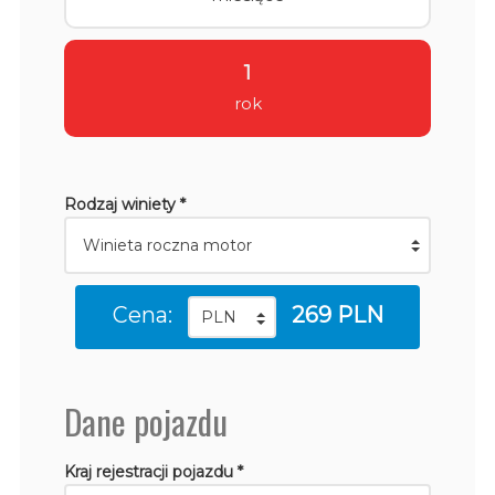
1
rok
Rodzaj winiety *
Cena:
269 PLN
Dane pojazdu
Kraj rejestracji pojazdu *