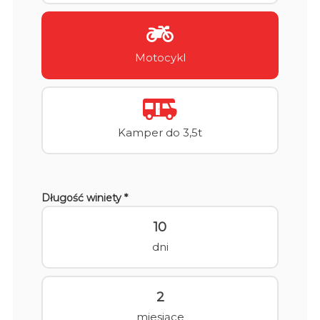
Motocykl
Kamper do 3,5t
Długość winiety *
10
dni
2
miesiące