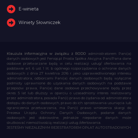
E-winieta
Winiety Słowniczek
Klauzula informacyjna w związku z RODO
administratorem Pani(a)
danych osobowych jest Feniqs.pl Prosta Spółka Akcyjna. Pani/Pana dane
osobowe przetwarzane będą w celu realizacji usług/ ofertowania na
podstawie art. 6 ust. 1 lit. b ogólnego rozporządzenia o ochronie danych
osobowych z dnia 27 kwietnia 2016 r. jako usprawiedliwionego interesu
administratora, odbiorcami Pani(a) danych osobowych będą wyłącznie
podmioty uprawnione do uzyskania danych osobowych na podstawie
przepisów prawa, Pani(a) dane osobowe przechowywane będą przez
okres 5 lat lub dłuższy w oparciu o uzasadniony interes realizowany
przez administratora, posiada Pan(i) prawo do żądania od administratora
dostępu do danych osobowych, prawo do ich sprostowania usunięcia lub
ograniczenia przetwarzania, ma Pan(i) prawo wniesienia skargi do
Prezesa Urzędu Ochrony Danych Osobowych, podanie danych
osobowych jest dobrowolne, jednakże niepodanie danych może
skutkować niemożliwością realizacji usług /ofertowania.
JESTEŚMY NIEZALEŻNYM REJESTRATOREM OPŁAT AUTOSTRADOWYCH