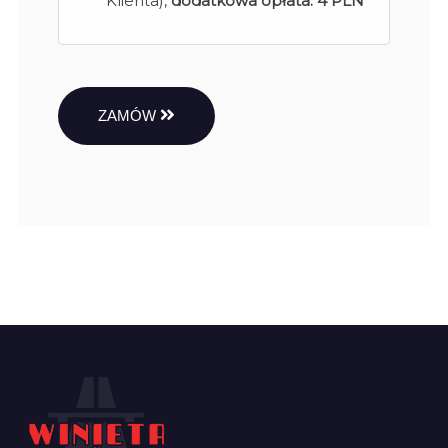
Klienta),
dodatkowa opłata:
4 PLN
ZAMÓW