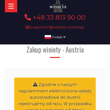
+48 33 813 90 00
customer@winieta-online.pl
Polski
Zakup winiety - Austria
Zgodnie z naszym
regulaminem elektroniczne opłaty
autostradowe do Austrii
rejestrujemy od razu. W przypadku
winiet z ważnością od dzisiaj