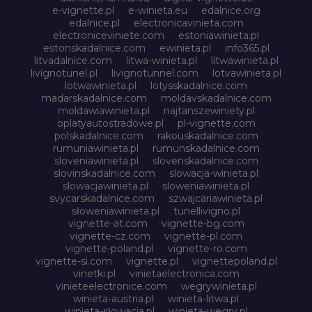
e-vignette.pl
e-winieta.eu
edalnice.org
edalnice.pl
electronicavinieta.com
electroniceviniete.com
estoniawinieta.pl
estonskadalnice.com
ewinieta.pl
info365.pl
litvadalnice.com
litwa-winieta.pl
litwawinieta.pl
livignotunel.pl
livignotunnel.com
lotvawinieta.pl
lotwawinieta.pl
lotysskadalnice.com
madarskadalnice.com
moldavskadalnice.com
moldawiawinieta.pl
najtanszewiniety.pl
oplatyautostradowe.pl
pl-vignette.com
polskadalnice.com
rakouskadalnice.com
rumuniawinieta.pl
rumunskadalnice.com
sloveniawinieta.pl
slovenskadalnice.com
slovinskadalnice.com
slowacja-winieta.pl
slowacjawinieta.pl
sloweniawinieta.pl
svycarskadalnice.com
szwajcariawinieta.pl
słoweniawinieta.pl
tunellivigno.pl
vignette-at.com
vignette-bg.com
vignette-cz.com
vignette-pl.com
vignette-poland.pl
vignette-ro.com
vignette-si.com
vignette.pl
vignettepoland.pl
vinetki.pl
vinietaelectronica.com
vinieteelectronice.com
wegrywinieta.pl
winieta-austria.pl
winieta-litwa.pl
winieta-słowacja.pl
winieta-wegry.pl