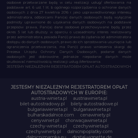
osobowe przetwarzane będą w celu realizacji usług/ ofertowania na
podstawie art. 6 ust. 1 lit. b ogólnego rozporządzenia o ochronie danych
osobowych z dnia 27 kwietnia 2016 r. jako usprawiedliwionego interesu
administratora, odbiorcami Pani(a) danych osobowych będą wyłącznie
podmioty uprawnione do uzyskania danych osobowych na podstawie
przepisów prawa, Pani(a) dane osobowe przechowywane będą przez
okres 5 lat lub dłuższy w oparciu o uzasadniony interes realizowany
przez administratora, posiada Pan(i) prawo do żądania od administratora
dostępu do danych osobowych, prawo do ich sprostowania usunięcia lub
ograniczenia przetwarzania, ma Pan(i) prawo wniesienia skargi do
Prezesa Urzędu Ochrony Danych Osobowych, podanie danych
osobowych jest dobrowolne, jednakże niepodanie danych może
skutkować niemożliwością realizacji usług /ofertowania.
JESTEŚMY NIEZALEŻNYM REJESTRATOREM OPŁAT AUTOSTRADOWYCH
JESTEŚMY NIEZALEŻNYM REJESTRATOREM OPŁAT
AUTOSTRADOWYCH W EUROPIE:
austria-winieta.pl
austriawinieta.pl
bilet-autostradowy.pl
bilety-autostradowe.pl
bulgariawienieta.pl
bulgariawinieta.pl
bulharskadalnice.com
cenawiniety.pl
cenywiniet.pl
chorwacjawinieta.pl
czechy-winieta.pl
czechywinieta.pl
czechywiniety.pl
dalnicnipoplatky.com
dalnicniznamka.eu
digital-vignette.de