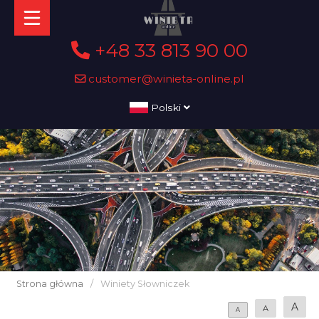
+48 33 813 90 00
customer@winieta-online.pl
Polski
Strona główna
/
Winiety Słowniczek
A
A
A