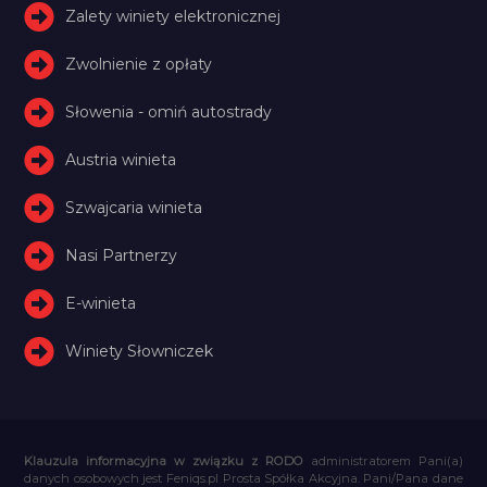
Zalety winiety elektronicznej
Zwolnienie z opłaty
Słowenia - omiń autostrady
Austria winieta
Szwajcaria winieta
Nasi Partnerzy
E-winieta
Winiety Słowniczek
Klauzula informacyjna w związku z RODO
administratorem Pani(a)
danych osobowych jest Feniqs.pl Prosta Spółka Akcyjna. Pani/Pana dane