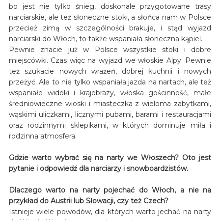
bo jest nie tylko śnieg, doskonale przygotowane trasy
narciarskie, ale też słoneczne stoki, a słońca nam w Polsce
przecież zimą w szczególności brakuje, i stąd wyjazd
narciarski do Włoch, to także wspaniała słoneczna kąpiel.
Pewnie znacie już w Polsce wszystkie stoki i dobre
miejscówki. Czas więc na wyjazd we włoskie Alpy. Pewnie
też szukacie nowych wrażeń, dobrej kuchnii i nowych
przeżyć. Ale to nie tylko wspaniała jazda na nartach, ale też
wspaniałe widoki i krajobrazy, włoska gościnność, małe
średniowieczne wioski i miasteczka z wieloma zabytkami,
wąskimi uliczkami, licznymi pubami, barami i restauracjami
oraz rodzinnymi sklepikami, w których dominuje miła i
rodzinna atmosfera.
Gdzie warto wybrać się na narty we Włoszech? Oto jest
pytanie i odpowiedź dla narciarzy i snowboardzistów.
Dlaczego warto na narty pojechać do Włoch, a nie na
przykład do Austrii lub Słowacji, czy też Czech?
Istnieje wiele powodów, dla których warto jechać na narty