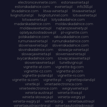
electroniceviniete.com
estoniawinieta.pl
estonskadalnice.com
ewinieta.pl
info365.pl
litvadalnice.com
litwa-winieta.pl
litwawinieta.pl
livignotunel.pl
livignotunnel.com
lotvawinieta.pl
lotwawinieta.pl
lotysskadalnice.com
madarskadalnice.com
moldavskadalnice.com
moldawiawinieta.pl
najtanszewiniety.pl
oplatyautostradowe.pl
pl-vignette.com
polskadalnice.com
rakouskadalnice.com
rumuniawinieta.pl
rumunskadalnice.com
sloveniawinieta.pl
slovenskadalnice.com
slovinskadalnice.com
slowacja-winieta.pl
slowacjawinieta.pl
sloweniawinieta.pl
svycarskadalnice.com
szwajcariawinieta.pl
słoweniawinieta.pl
tunellivigno.pl
vignette-at.com
vignette-bg.com
vignette-cz.com
vignette-pl.com
vignette-poland.pl
vignette-ro.com
vignette-si.com
vignette.pl
vignettepoland.pl
vinetki.pl
vinietaelectronica.com
vinieteelectronice.com
wegrywinieta.pl
winieta-austria.pl
winieta-litwa.pl
winieta-słowacja.pl
winieta-wegry.pl
winieta-węgry.pl
winieta.org
winietaaustria.pl
winietaaustriaonline.pl
winietaautostradowa.pl