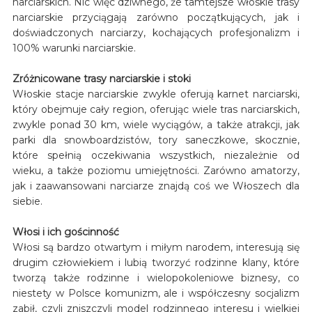
narciarskich. Nic więc dziwnego, że tamtejsze włoskie trasy
narciarskie przyciągają zarówno początkujących, jak i
doświadczonych narciarzy, kochających profesjonalizm i
100% warunki narciarskie.
Zróżnicowane trasy narciarskie i stoki
Włoskie stacje narciarskie zwykle oferują karnet narciarski,
który obejmuje cały region, oferując wiele tras narciarskich,
zwykle ponad 30 km, wiele wyciągów, a także atrakcji, jak
parki dla snowboardzistów, tory saneczkowe, skocznie,
które spełnią oczekiwania wszystkich, niezależnie od
wieku, a także poziomu umiejętności. Zarówno amatorzy,
jak i zaawansowani narciarze znajdą coś we Włoszech dla
siebie.
Włosi i ich gościnność
Włosi są bardzo otwartym i miłym narodem, interesują się
drugim człowiekiem i lubią tworzyć rodzinne klany, które
tworzą także rodzinne i wielopokoleniowe biznesy, co
niestety w Polsce komunizm, ale i współczesny socjalizm
zabił, czyli zniszczyli model rodzinnego interesu i wielkiej