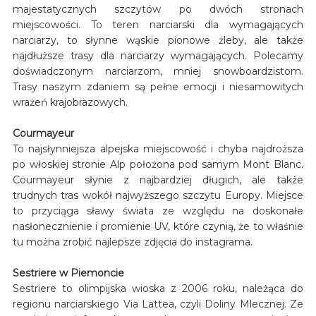
majestatycznych szczytów po dwóch stronach
miejscowości. To teren narciarski dla wymagających
narciarzy, to słynne wąskie pionowe żleby, ale także
najdłuższe trasy dla narciarzy wymagających. Polecamy
doświadczonym narciarzom, mniej snowboardzistom.
Trasy naszym zdaniem są pełne emocji i niesamowitych
wrażeń krajobrazowych.
Courmayeur
To najsłynniejsza alpejska miejscowość i chyba najdroższa
po włoskiej stronie Alp położona pod samym Mont Blanc.
Courmayeur słynie z najbardziej długich, ale także
trudnych tras wokół najwyższego szczytu Europy. Miejsce
to przyciąga sławy świata ze względu na doskonałe
nasłonecznienie i promienie UV, które czynią, że to właśnie
tu można zrobić najlepsze zdjęcia do instagrama.
Sestriere w Piemoncie
Sestriere to olimpijska wioska z 2006 roku, należąca do
regionu narciarskiego Via Lattea, czyli Doliny Mlecznej. Ze