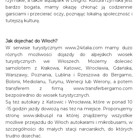
rzymskie, a także aquapark w Livigno. Kultura rzymska jest
bardzo bogata, mamy okazję chłonąć ją codziennie
garściami i przecierać oczy, poznając lokalną społeczność i
tutejszą kulturę.
Jak dojechać do Włoch?
W serwisie turystycznym www.24italia.com mamy dużo
różnych możliwości dojazdy do alpejskich wiosek
turystycznych we Włoszech. Możemy dolecieć
samolotem z Krakowa, Katowic, Wrocławia, Gdańska,
Warszawy, Poznania, Lublina i Rzeszowa do Bergamo,
Bolonii, Mediolanu, Turynu, Wenecji lub Werony, a potem
transferem z firmą www.transferbergamo.com
bezpośrednio do wiosek turystycznych.
Są też autokary z Katowic i Wrocławia, które w ponad 10
-15 godzin jazdy dowiozą nas też na miejsce. Proponujemy
stronę www.skibus.pl na której znajdziemy wszystkie
możliwe przejazdu do Włoch autokarami i mikrobusami, w
szczególności do małych stacji narciarskich, do których
trudno dojechać.