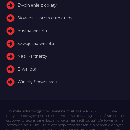
Zwolnienie z opłaty
Słowenia - omiń autostrady
Austria winieta
Szwajcaria winieta
Nasi Partnerzy
E-winieta
Winiety Słowniczek
Klauzula informacyjna w związku z RODO
administratorem Pani(a)
danych osobowych jest Feniqs.pl Prosta Spółka Akcyjna. Pani/Pana dane
osobowe przetwarzane będą w celu realizacji usług/ ofertowania na
podstawie art. 6 ust. 1 lit. b ogólnego rozporządzenia o ochronie danych
osobowych z dnia 27 kwietnia 2016 r. jako usprawiedliwionego interesu