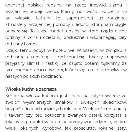
kochanej polskiej rodziny, na rzecz indywidualizmu i
wzajemnej podejrzliwości. Mamy możliwość nauczenia się
od włoskiej kultury, tej zapomnianej już rodzinnej
atmosfery, wzajemnej pomocy i radości, którą nam ciągle
odbiera się. To także model rodziny, w której rządzi ojciec
rodziny, a żona i dzieci są posłuszne i wspomagają cały
rodzinny biznes.
Dzięki temu pobyt w hotelu we Włoszech, w związku z
rodzinną atmosferą i gościnnością tworzy naprawdę
przyjazny klimat i nastrój, że często potem tęsknimy za
tymi momentami i chwilami, które często nie są możliwe w
naszych polskich rodzinach.
Włoska kuchnia zaprasza
Smaczna włoska kuchnia jest znana na całym świecie ze
swoich wyśmienitych smaków i świeżych składników,
bezpośrednio od rodzimych rolników. Większość restauracji
i tawern czy też potocznie zwanych osterii, korzysta z
lokalnych produktów, oferując przepyszne jedzenie, w tym
wiele lokalnych wyrobów, jak prosciutto, lokalne sery,