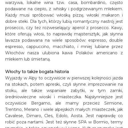
warzywa, lokalne wina tzw. casa, bombardino, często
podawane na ciepło, z whisky i podgrzewanym mlekiem.
Każdy musi spróbować włoską pizzę, włoski makaron i
dobre steki. Dla tych, którzy lubią romantyczny nastrój jest
prosecco, czy też rozweselający aperol z prosecco. Kawy,
które oferują włosi, to naprawdę majstersztyk, jak słynna
lavazza podawana na wiele sposobów: espresso, double
espresso, cappuccino, macchiato, i mniej lubiane przez
Włochów nasza ulubiona kawa Polaków americano z
mlekiem lub śmietaną.
Włochy to także bogata historia
Wyjazdy w Alpy to oczywiście w pierwszej kolejności jazda
na stokach, potem apreski, czyli słynne imprezowanie na
stoku, ale także wspaniałe zabytki, w tym zamki,
średniowieczne wioski i miasteczka. Najsłynniejsze jest
oczywiście Bergamo, ale mamy przecież Sirmione,
Trentino, Merano i wiele alpejskich małych miasteczek, jak
Cavalese, Dimaro, Cles, Edolo, Aosta. Jest naprawdę co
robić poza nartami. Jest też słynne SPA w Bormio, termy