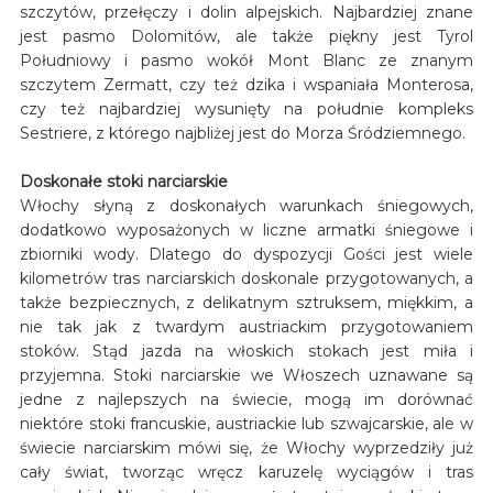
szczytów, przełęczy i dolin alpejskich. Najbardziej znane
jest pasmo Dolomitów, ale także piękny jest Tyrol
Południowy i pasmo wokół Mont Blanc ze znanym
szczytem Zermatt, czy też dzika i wspaniała Monterosa,
czy też najbardziej wysunięty na południe kompleks
Sestriere, z którego najbliżej jest do Morza Śródziemnego.
Doskonałe stoki narciarskie
Włochy słyną z doskonałych warunkach śniegowych,
dodatkowo wyposażonych w liczne armatki śniegowe i
zbiorniki wody. Dlatego do dyspozycji Gości jest wiele
kilometrów tras narciarskich doskonale przygotowanych, a
także bezpiecznych, z delikatnym sztruksem, miękkim, a
nie tak jak z twardym austriackim przygotowaniem
stoków. Stąd jazda na włoskich stokach jest miła i
przyjemna. Stoki narciarskie we Włoszech uznawane są
jedne z najlepszych na świecie, mogą im dorównać
niektóre stoki francuskie, austriackie lub szwajcarskie, ale w
świecie narciarskim mówi się, że Włochy wyprzedziły już
cały świat, tworząc wręcz karuzelę wyciągów i tras