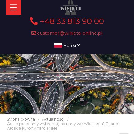
+48 33 813 90 00
customer@winieta-online.pl
Polski
Strona główna
/
Aktualności
/
Gdzie polecamy wybrać się na narty we Włoszech? Znane
włoskie kurorty narciarskie