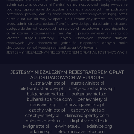
administratora, odbiorcami Pani(a) danych osobowych będą wyłącznie
podmioty uprawnione do uzyskania danych osobowych na podstawie
przepisów prawa, Pani(a) dane osobowe przechowywane będą przez
okres 5 lat lub dłuższy w oparciu o uzasadniony interes realizowany
przez administratora, posiada Pan(i) prawo do żądania od administratora
dostępu do danych osobowych, prawo do ich sprostowania usunięcia lub
ograniczenia przetwarzania, ma Pan(i) prawo wniesienia skargi do
Prezesa Urzędu Ochrony Danych Osobowych, podanie danych
osobowych jest dobrowolne, jednakże niepodanie danych może
skutkować niemożliwością realizacji usług /ofertowania.
JESTEŚMY NIEZALEŻNYM REJESTRATOREM OPŁAT AUTOSTRADOWYCH
JESTEŚMY NIEZALEŻNYM REJESTRATOREM OPŁAT
AUTOSTRADOWYCH W EUROPIE:
austria-winieta.pl
austriawinieta.pl
bilet-autostradowy.pl
bilety-autostradowe.pl
bulgariawienieta.pl
bulgariawinieta.pl
bulharskadalnice.com
cenawiniety.pl
cenywiniet.pl
chorwacjawinieta.pl
czechy-winieta.pl
czechywinieta.pl
czechywiniety.pl
dalnicnipoplatky.com
dalnicniznamka.eu
digital-vignette.de
e-vignette.pl
e-winieta.eu
edalnice.org
edalnice.pl
electronicavinieta.com