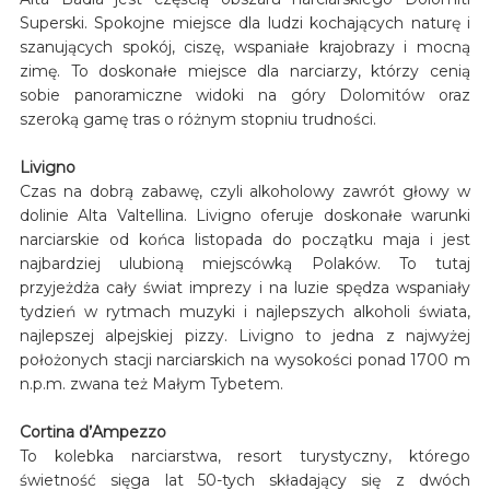
Superski. Spokojne miejsce dla ludzi kochających naturę i
szanujących spokój, ciszę, wspaniałe krajobrazy i mocną
zimę. To doskonałe miejsce dla narciarzy, którzy cenią
sobie panoramiczne widoki na góry Dolomitów oraz
szeroką gamę tras o różnym stopniu trudności.
Livigno
Czas na dobrą zabawę, czyli alkoholowy zawrót głowy w
dolinie Alta Valtellina. Livigno oferuje doskonałe warunki
narciarskie od końca listopada do początku maja i jest
najbardziej ulubioną miejscówką Polaków. To tutaj
przyjeżdża cały świat imprezy i na luzie spędza wspaniały
tydzień w rytmach muzyki i najlepszych alkoholi świata,
najlepszej alpejskiej pizzy. Livigno to jedna z najwyżej
położonych stacji narciarskich na wysokości ponad 1700 m
n.p.m. zwana też Małym Tybetem.
Cortina d’Ampezzo
To kolebka narciarstwa, resort turystyczny, którego
świetność sięga lat 50-tych składający się z dwóch